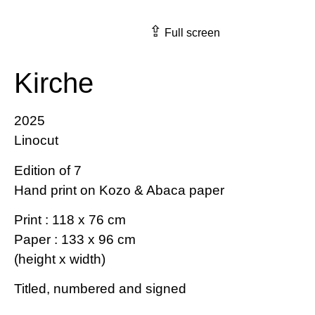
⇪
Full screen
Kirche
2025
Linocut
Edition of 7
Hand print on Kozo & Abaca paper
Print : 118 x 76 cm
Paper : 133 x 96 cm
(height x width)
Titled, numbered and signed