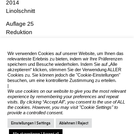
2014
Linolschnitt
Auflage 25
Reduktion
6 Farben
Druck : 19,2 x 26,3 cm
Wir verwenden Cookies auf unserer Website, um Ihnen das
relevanteste Erlebnis zu bieten, indem wir Ihre Präferenzen
Papier : 30,0 x 36,2 cm
speichern und Besuche wiederholen. Indem Sie auf „Alle
(Höhe x Breite)
akzeptieren“ klicken, stimmen Sie der Verwendung ALLER
Cookies zu. Sie können jedoch die "Cookie-Einstellungen"
besuchen, um eine kontrollierte Zustimmung zu erteilen.
Betitelt, nummeriert und signiert
|
We use cookies on our website to give you the most relevant
experience by remembering your preferences and repeat
visits. By clicking “Accept All”, you consent to the use of ALL
the cookies. However, you may visit "Cookie Settings" to
provide a controlled consent.
Einstellungen | Settings
Ablehnen | Reject
Alle akzeptieren | Accept all