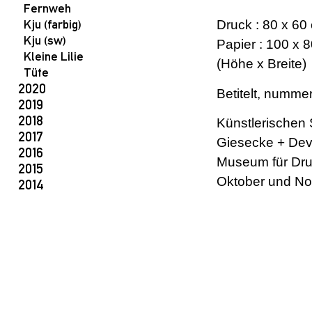
Fernweh
Kju (farbig)
Druck : 80 x 60
Kju (sw)
Papier : 100 x 
Kleine Lilie
(Höhe x Breite)
Tüte
2020
Betitelt, nummer
2019
2018
Künstlerischen 
2017
Giesecke + Devi
2016
Museum für Dru
2015
Oktober und N
2014