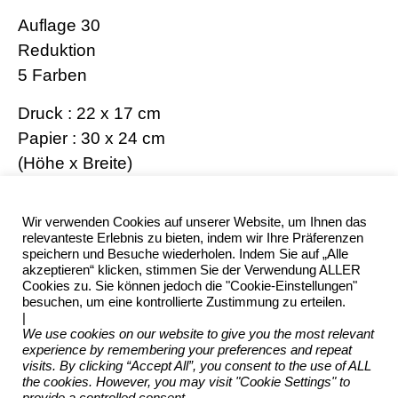
Auflage 30
Reduktion
5 Farben
Druck : 22 x 17 cm
Papier : 30 x 24 cm
(Höhe x Breite)
Betitelt, nummeriert und signiert
Wir verwenden Cookies auf unserer Website, um Ihnen das
Sonderedition
relevanteste Erlebnis zu bieten, indem wir Ihre Präferenzen
speichern und Besuche wiederholen. Indem Sie auf „Alle
akzeptieren“ klicken, stimmen Sie der Verwendung ALLER
Cookies zu. Sie können jedoch die "Cookie-Einstellungen"
besuchen, um eine kontrollierte Zustimmung zu erteilen.
|
We use cookies on our website to give you the most relevant
experience by remembering your preferences and repeat
visits. By clicking “Accept All”, you consent to the use of ALL
the cookies. However, you may visit "Cookie Settings" to